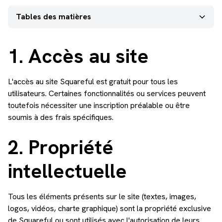
Tables des matières
‍1. Accès au site
2. Propriété intellectuelle
3. Utilisation des données personnelles (conformité
4. Responsabilité de l’utilisateur
5. Modification des CGU
6. Loi applicable et règlement des litiges
1. Accès au site
RGPD) et Cookies
L'accès au site Squareful est gratuit pour tous les
utilisateurs. Certaines fonctionnalités ou services peuvent
toutefois nécessiter une inscription préalable ou être
soumis à des frais spécifiques.
2. Propriété
intellectuelle
Tous les éléments présents sur le site (textes, images,
logos, vidéos, charte graphique) sont la propriété exclusive
de Squareful ou sont utilisés avec l'autorisation de leurs